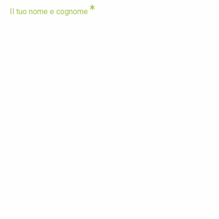
Il tuo nome e cognome
La tua email
Il tuo telefono
Di quale prestazione hai bisogno?
Con quale specialista vorresti fissare un appuntamento?